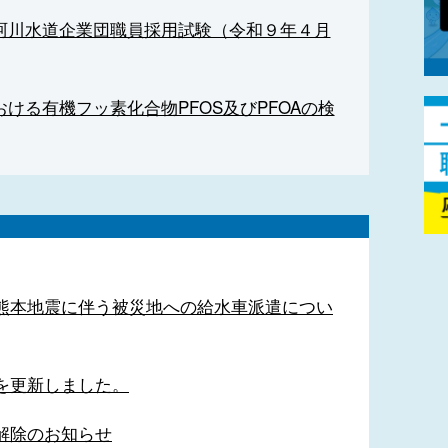
珂川水道企業団職員採用試験（令和９年４月
ける有機フッ素化合物PFOS及びPFOAの検
熊本地震に伴う被災地への給水車派遣につい
を更新しました。
解除のお知らせ