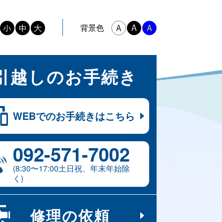
背景色
引越しの
お手続き
WEBでの
お手続きはこちら
092-​571-​7002
(8:30〜17:00土日祝、年末年始除
く)
修理の
依頼