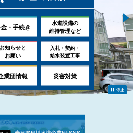
水道設備の
料金・手続き
維持管理など
お知らせと
入札・契約・
お願い
給水装置工事
企業団情報
災害対策
停止