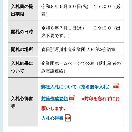
入札書の提
令和８年６月３０日(火) １７:００（必
出期限
着）
令和８年７月１日(水) ０９:００（出
開札の日時
席不要です。）
開札の場所
春日那珂川水道企業団２Ｆ 第2会議室
入札結果に
企業団ホームぺージで公表（落札業者の
ついて
み電話連絡）
郵送入札について（指名競争入札）
入札心得書
封筒作成要領
※封印を忘れずにお
等
願いします。
入札心得書