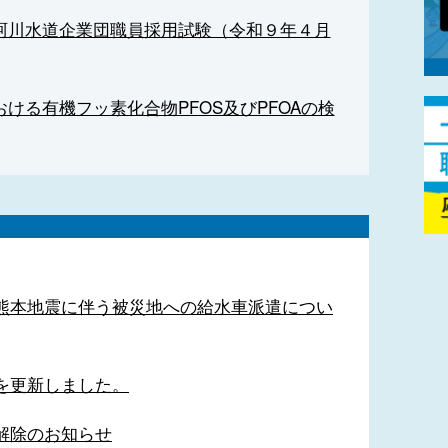
珂川水道企業団職員採用試験（令和９年４月
ける有機フッ素化合物PFOS及びPFOAの検
熊本地震に伴う被災地への給水車派遣につい
を更新しました。
解除のお知らせ