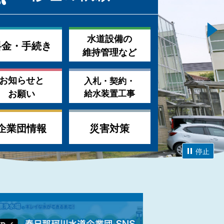
水道設備の
料金・手続き
維持管理など
お知らせと
入札・契約・
お願い
給水装置工事
企業団情報
災害対策
停止