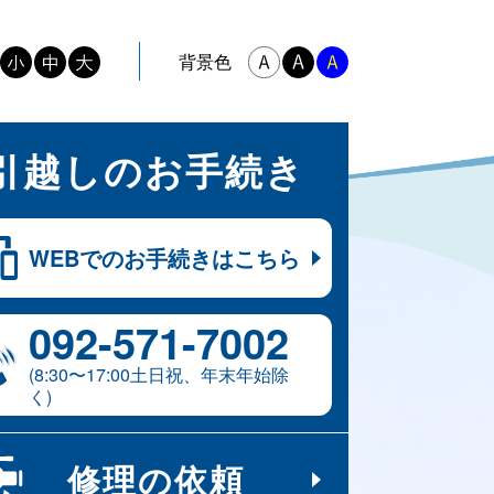
背景色
引越しの
お手続き
WEBでの
お手続きはこちら
092-​571-​7002
(8:30〜17:00土日祝、年末年始除
く)
修理の
依頼